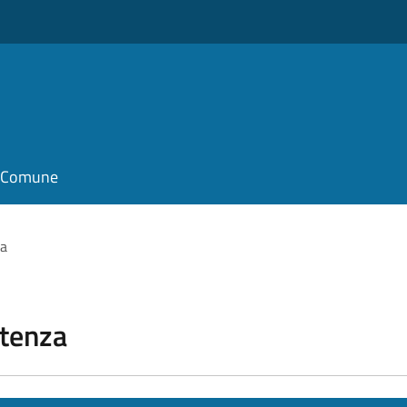
il Comune
za
stenza