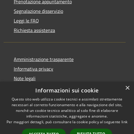
Prenotazione appuntamento
Segnalazione disservizio
Leggi le FAQ
Richiesta assistenza
Amministrazione trasparente
Informativa privacy
Note legali
×
Dichiarazione di accessibilità
Informazioni sui cookie
Questo sito web utilizza cookie tecnici e assimilati strettamente
necessari al corretto funzionamento e alla navigazione del sito,
nonché un cookie tecnico analitico al solo fine di elaborare
informazioni statistiche, aggregate e anonime.
RSS
Copyright © 2026 • Comune di
Per maggiori dettagli, può consultare la cookie policy al seguente
link
Accessibilità
Basicò • Powered by
Privacy
Municipium
Accesso
•
RIFIUTA TUTTO